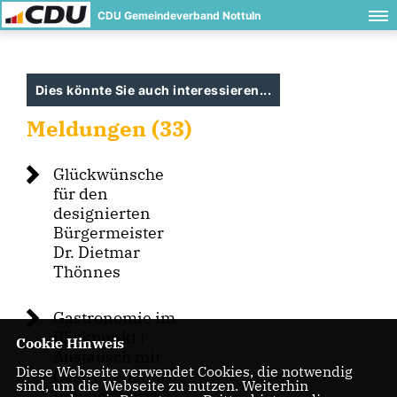
CDU Gemeindeverband Nottuln
Dies könnte Sie auch interessieren...
Meldungen (33)
Glückwünsche
für den
designierten
Bürgermeister
Dr. Dietmar
Thönnes
Gastronomie im
Blickpunkt |
Cookie Hinweis
Austausch mit
Diese Webseite verwendet Cookies, die notwendig
Gastronom und
sind, um die Webseite zu nutzen. Weiterhin
Inhaber Harry