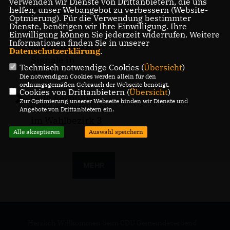
verwenden wir Dienste von Drittanbietern, die uns
helfen, unser Webangebot zu verbessern (Website-
Klingel
Optmierung). Für die Verwendung bestimmter
Dienste, benötigen wir Ihre Einwilligung. Ihre
Einwilligung können Sie jederzeit widerrufen. Weitere
Viele
Informationen finden Sie in unserer
optimistische
Datenschutzerklärung
.
Signale in
Technisch notwendige Cookies (
Übersicht
)
Nottuln
Die notwendigen Cookies werden allein für den
ordnungsgemäßen Gebrauch der Webseite benötigt.
Cookies von Drittanbietern (
Übersicht
)
Gute Resonanz
Zur Optimierung unserer Webseite binden wir Dienste und
beim CDU-Stand
Angebote von Drittanbietern ein.
im Wahlbezirk 3
Alle akzeptieren
Auswahl speichern
MEHR
Herzlich Willkommen beim CDU Gemeindeverband