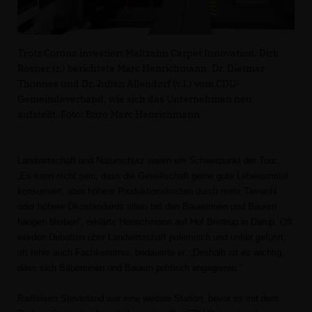
Trotz Corona investiert Maltzahn Carpet Innovation. Dirk
Rosner (r.) berichtete Marc Henrichmann, Dr. Dietmar
Thönnes und Dr. Julian Allendorf (v.l.) vom CDU-
Gemeindeverband, wie sich das Unternehmen neu
aufstellt. Foto: Büro Marc Henrichmann
Landwirtschaft und Naturschutz waren ein Schwerpunkt der Tour.
Es kann nicht sein, dass die Gesellschaft gerne gute Lebensmittel
konsumiert, aber höhere Produktionskosten durch mehr Tierwohl
oder höhere Ökostandards allein bei den Bäuerinnen und Bauern
hängen bleiben“, erklärte Henrichmann auf Hof Brintrup in Darup. Oft
würden Debatten über Landwirtschaft polemisch und unfair geführt,
oft fehle auch Fachkenntnis, bedauerte er. „Deshalb ist es wichtig,
dass sich Bäuerinnen und Bauern politisch engagieren.“
Raiffeisen Steverland war eine weitere Station, bevor es mit dem