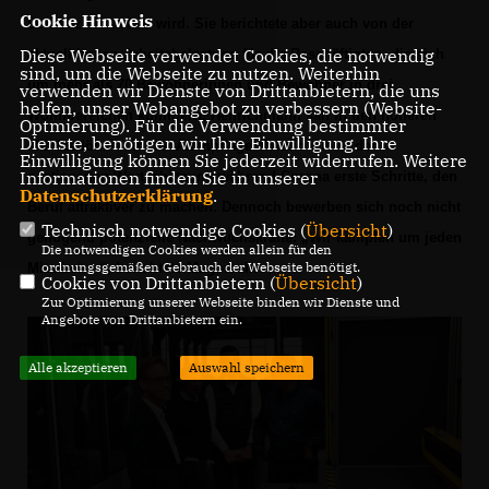
Cookie Hinweis
Demenz entstehen wird. Sie berichtete aber auch von der
Diese Webseite verwendet Cookies, die notwendig
aktuell hohen Arbeitsbelastung für die Beschäftigten, die sich
sind, um die Webseite zu nutzen. Weiterhin
um mehr als 70 Bewohnerinnen und Bewohner in drei
verwenden wir Dienste von Drittanbietern, die uns
helfen, unser Webangebot zu verbessern (Website-
Wohnbereichen kümmern. Henrichmann sah in den höheren
Optmierung). Für die Verwendung bestimmter
Dienste, benötigen wir Ihre Einwilligung. Ihre
Mindestlöhnen in der Altenpflege ebenso wie in der
Einwilligung können Sie jederzeit widerrufen. Weitere
Informationen finden Sie in unserer
gestiegenen Wertschätzung während Corona erste Schritte, den
Datenschutzerklärung
.
Beruf attraktiver zu machen. Dennoch bewerben sich noch nicht
Technisch notwendige Cookies (
Übersicht
)
genügend potenzielle Nachwuchskräfte: „Wir kämpfen um jeden
Die notwendigen Cookies werden allein für den
ordnungsgemäßen Gebrauch der Webseite benötigt.
Mitarbeiter“, berichtete Magorsch.
Cookies von Drittanbietern (
Übersicht
)
Zur Optimierung unserer Webseite binden wir Dienste und
Angebote von Drittanbietern ein.
Alle akzeptieren
Auswahl speichern