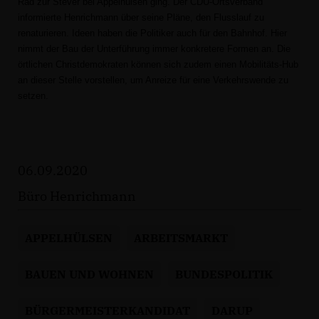
Rad zur Stever bei Appelhülsen ging. Der CDU-Ortsverband
informierte Henrichmann über seine Pläne, den Flusslauf zu
renaturieren. Ideen haben die Politiker auch für den Bahnhof. Hier
nimmt der Bau der Unterführung immer konkretere Formen an. Die
örtlichen Christdemokraten können sich zudem einen Mobilitäts-Hub
an dieser Stelle vorstellen, um Anreize für eine Verkehrswende zu
setzen.
06.09.2020
Büro Henrichmann
APPELHÜLSEN
ARBEITSMARKT
BAUEN UND WOHNEN
BUNDESPOLITIK
BÜRGERMEISTERKANDIDAT
DARUP