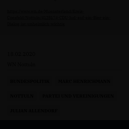
https://www.wn.de/Muensterland/Kreis-
Coesfeld/Nottuln/4128174-CDU-lud-auf-ein-Bier-ein-
Dialog-ist-unheimlich-wichtig
18.02.2020
WN Nottuln
BUNDESPOLITIK
MARC HENRICHMANN
NOTTULN
PARTEI UND VEREINIGUNGEN
JULIAN ALLENDORF