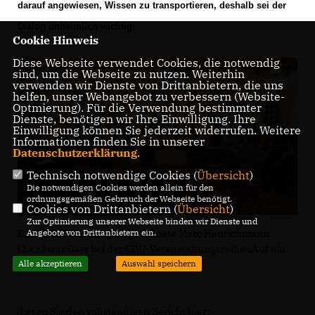
darauf angewiesen, Wissen zu transportieren, deshalb sei der
Dialog unheimlich wichtig.
Cookie Hinweis
Diese Webseite verwendet Cookies, die notwendig
sind, um die Webseite zu nutzen. Weiterhin
verwenden wir Dienste von Drittanbietern, die uns
helfen, unser Webangebot zu verbessern (Website-
Optmierung). Für die Verwendung bestimmter
Dienste, benötigen wir Ihre Einwilligung. Ihre
Einwilligung können Sie jederzeit widerrufen. Weitere
Informationen finden Sie in unserer
Datenschutzerklärung
.
Technisch notwendige Cookies (
Übersicht
)
Die notwendigen Cookies werden allein für den
ordnungsgemäßen Gebrauch der Webseite benötigt.
Cookies von Drittanbietern (
Übersicht
)
Zur Optimierung unserer Webseite binden wir Dienste und
Angebote von Drittanbietern ein.
Der CDU-Bundestagsabgeordnete Marc Henrichmann
(2.v.r.) war Gast bei der CDU-Veranstaltungsreihe „Auf ein
Alle akzeptieren
Auswahl speichern
Bier mit ...“.
Lesen Sie den vollständigen Bericht hier: