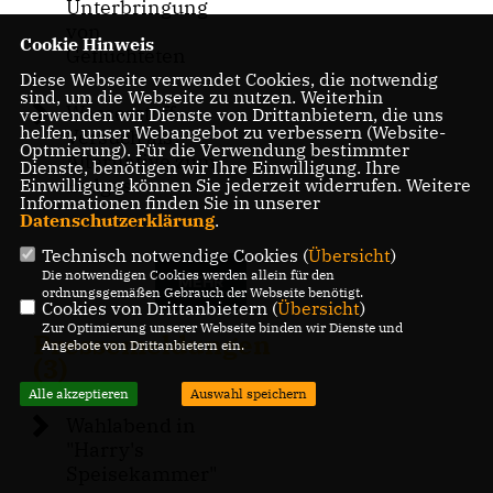
Unterbringung
von
Cookie Hinweis
Geflüchteten
Diese Webseite verwendet Cookies, die notwendig
sind, um die Webseite zu nutzen. Weiterhin
Wasserstoff-
verwenden wir Dienste von Drittanbietern, die uns
helfen, unser Webangebot zu verbessern (Website-
Versuch als
Optmierung). Für die Verwendung bestimmter
Alternative zum
Dienste, benötigen wir Ihre Einwilligung. Ihre
Erdgas
Einwilligung können Sie jederzeit widerrufen. Weitere
Informationen finden Sie in unserer
Datenschutzerklärung
.
Technisch notwendige Cookies (
Übersicht
)
Die notwendigen Cookies werden allein für den
MEHR
ordnungsgemäßen Gebrauch der Webseite benötigt.
Cookies von Drittanbietern (
Übersicht
)
Zur Optimierung unserer Webseite binden wir Dienste und
Pressemeldungen
Angebote von Drittanbietern ein.
(3)
Alle akzeptieren
Auswahl speichern
Wahlabend in
"Harry's
Speisekammer"