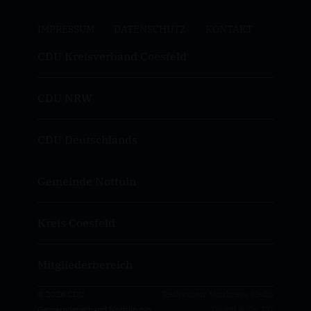
IMPRESSUM
DATENSCHUTZ
KONTAKT
CDU Kreisverband Coesfeld
CDU NRW
CDU Deutschlands
Gemeinde Nottuln
Kreis Coesfeld
Mitgliederbereich
© 2026 CDU
Realisation: Sharkness Media
Gemeindeverband Nottuln c/o
GmbH & Co. KG