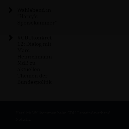
Wahlabend in
"Harry's
Speisekammer"
#CDUkonkret
12: Dialog mit
Marc
Henrichmann
MdB zu
aktuellen
Themen der
Bundespolitik
Herzlich Willkommen beim CDU Gemeindeverband
Nottuln.