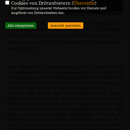
Cookies von Drittanbietern (
Übersicht
)
Zur Optimierung unserer Webseite binden wir Dienste und
Angebote von Drittanbietern ein.
Einigten sich auf Dr. Dietmar Thönnes (v.l.): Markus Wrobel
Alle akzeptieren
Auswahl speichern
(FDP), Dirk Mannwald (CDU), Hartmut Rulle (CDU), Helmut
Walter (FDP), Agnes Schürkötter (B90/Die Grünen) und
Richard Dammann (B90/Die Grünen). Foto: Iris Bergmann;
Sep. 2019 (WN)
Jetzt endlich sollen Ortskernsanierung, neues Rathaus, neue
Feuerwehrgerätehäuser, Schulgebäudesanierung und Digitalisierung
der Verwaltung mit neuem Schwung fortgeführt werden. Aber: Wie
viele Jahre diskutieren wir schon über all diese Themen, ohne sie zu
Ende zu bringen? Wo soll der neue Schwung herkommen?
Und nun das: Aktuell sei es ihr gelungen, das Projekt
Bahnunterführung Appelhülsen mit neuem Leben zu füllen. Was die
Bürgermeisterin verschweigt: Diese Impulse sind von den
heimischen Bundestags- und Landtagsabgeordneten sowie dem
Landrat des Kreises Coesfeld ausgegangen. Will sich die
Bürgermeisterin jetzt auch noch mit fremden Federn schmücken?
CDU, FDP und Grüne setzen angesichts dieser vielen Fragezeichen
auf einen eigenen Kandidaten, der seit 20 Jahren in Schapdetten