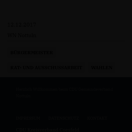
12.12.2017
WN Nottuln
BÜRGERMEISTER
RAT- UND AUSSCHUSSARBEIT
WAHLEN
Herzlich Willkommen beim CDU Gemeindeverband
Nottuln.
IMPRESSUM
DATENSCHUTZ
KONTAKT
CDU Kreisverband Coesfeld