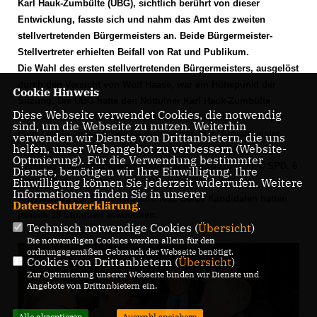
Karl Hauk-Zumbülte (UBG), sichtlich berührt von dieser
Entwicklung, fasste sich und nahm das Amt des zweiten
stellvertretenden Bürgermeisters an. Beide Bürgermeister-
Stellvertreter erhielten Beifall von Rat und Publikum.
Die Wahl des ersten stellvertretenden Bürgermeisters, ausgelöst
durch den Verzicht von Wolf Haase, war ein Höhepunkt der
Cookie Hinweis
Sitzung. Die UBG hatte den Nottulner Karl Hauk-Zumbülte
Diese Webseite verwendet Cookies, die notwendig
nominiert, die CDU entschied am Montagabend, den Daruper
sind, um die Webseite zu nutzen. Weiterhin
Paul Leufke, bislang zweiter stellvertretender Bürgermeister,
verwenden wir Dienste von Drittanbietern, die uns
helfen, unser Webangebot zu verbessern (Website-
vorzuschlagen. Zum Zeitpunkt der geheimen Abstimmung
Optmierung). Für die Verwendung bestimmter
waren 36 Abstimmungsberechtigte anwesend (16 CDU, 8 SPD, 6
Dienste, benötigen wir Ihre Einwilligung. Ihre
Einwilligung können Sie jederzeit widerrufen. Weitere
UBG, 3 Grüne, 2 FDP und die Bürgermeisterin). Nach
Informationen finden Sie in unserer
Auszählung der Stimmen stand fest: Beide Kandidaten hatten
Datenschutzerklärung
.
jeweils 18 Stimmen bekommen.
Technisch notwendige Cookies (
Übersicht
)
Die notwendigen Cookies werden allein für den
ordnungsgemäßen Gebrauch der Webseite benötigt.
Cookies von Drittanbietern (
Übersicht
)
Zur Optimierung unserer Webseite binden wir Dienste und
Angebote von Drittanbietern ein.
Alle akzeptieren
Auswahl speichern