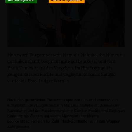
Münzwurf: Bürgermeisterin Manuela Mahnke, die Münze in
der linken Hand, bespricht mit Paul Leufke (l.) und Karl
Hauk-Zumbülte (r.) das Vorgehen. Im Hintergrund als
Zeugen Karsten Fuchte und Caglayan Korkmaz (im Bild
verdeckt). Foto: Ludger Warnke
Nach den gesetzlichen Bestimmungen war nun ein Losentscheid
erforderlich, den Bürgermeisterin Manuela Mahnke im Beisein der
Kandidaten und der Fachbereichsleiter Karsten Fuchte und Caglayan
Korkmaz als Zeugen mit einem Münzwurf durchführte.
Leufke entschied sich für Zahl, Hauk-Zumbülte nahm das Wappen.
Zahl gewann.