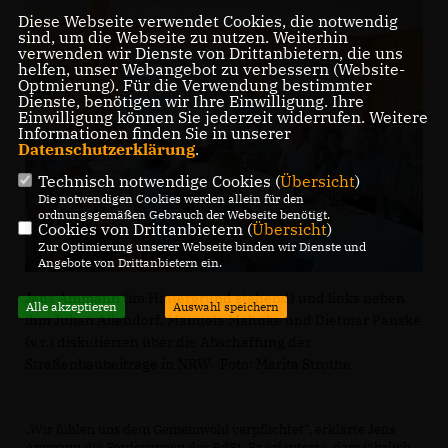
Diese Webseite verwendet Cookies, die notwendig
sind, um die Webseite zu nutzen. Weiterhin
verwenden wir Dienste von Drittanbietern, die uns
helfen, unser Webangebot zu verbessern (Website-
Optmierung). Für die Verwendung bestimmter
Dienste, benötigen wir Ihre Einwilligung. Ihre
Einwilligung können Sie jederzeit widerrufen. Weitere
Informationen finden Sie in unserer
Datenschutzerklärung
.
Technisch notwendige Cookies (
Übersicht
)
Die notwendigen Cookies werden allein für den
ordnungsgemäßen Gebrauch der Webseite benötigt.
Cookies von Drittanbietern (
Übersicht
)
Zur Optimierung unserer Webseite binden wir Dienste und
Angebote von Drittanbietern ein.
Jens Ammann (im Hintergrund stehend) und links neben
Alle akzeptieren
Auswahl speichern
ihm Julian Allendorf, Manuela Mahnke und Dietmar Panske
(v.r.) diskutierten über die Abschaffung der
Straßenbaubeiträge in NRW. Foto: Marita Strothe
Wir fühlen uns dem Gemeinwohl verpflichtet“, erklärte Jens
Ammann die Forderungen des BdSt. Er erläuterte, dass jährlich