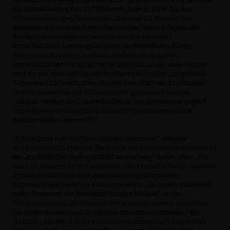
ein Gesamtbetrag von 127 Millionen Euro in NRW für den
Straßenbau ausgegeben werde. „Das sind 0,2 Prozent der
gesamten Steuereinnahmen des Landes.“ Beim Erheben der
Straßenbaubeiträge werde keine Rücksicht auf die
wirtschaftliche Leistungsfähigkeit der betroffenen Bürger
genommen, kritisiere Ammann. Außerdem sei deren
wirtschaftlicher Vorteil gar nicht messbar. „Viele, viele Bürger
sind für die Abschaffung der Straßenbaubeiträge“, zeigten die
Zigtausend Unterschriften, die seit dem Start am 31. Oktober
letzten Jahres von der Volksinitiative gesammelt wurden.
Aktuell werden die Unterschriften in den Gemeinden geprüft
und werden voraussichtlich nach der parlamentarischen
Sommerpause überreicht.“
Ich vertrete hier die Sicht unserer Kommune“, betonte
Bürgermeisterin Mahnke. Sie könne das Ansinnen verstehen und
sei „am Ende des Tages gar nicht so weit weg“ davon. Aber „ich
kann im Moment nicht zustimmen“. Sie erinnerte daran, dass die
Straßenbaubeiträge eine gesetzlich vorgeschriebene
Finanzierungsquelle der Kommune seien. „Es dürfen nicht noch
mehr Kosten an der Kommune hängen bleiben“, so die
Bürgermeisterin. „Das können wir uns nicht leisten, ohne dann
bei Sportvereinen und ähnlichem streichen zu müssen.“ Sie
mahnte, „das Pferd nicht von hinten aufzusatteln“. Anstatt das