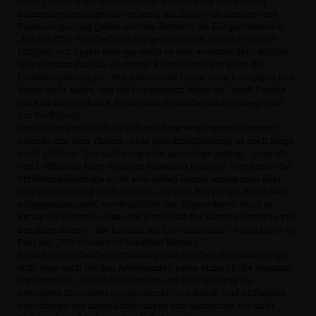
Gesetz einfach nur abzuschaffen, müssten die rechtlichen
Rahmenbedingungen zuverlässig auf Dauer von Landes- und
Bundesregierung gelöst werden, forderte die Bürgermeisterin.
Ich bin CDU-Mitglied und Bürgermeisterin Mahnke ist SPD-
Mitglied, wir liegen aber gar nicht so weit auseinander“, schloss
sich Dietmar Panske als dritter Referent mit der Sicht der
Landesregierung an. „Wir können die Leute nicht hochjagen und
ihnen nicht sagen, was die Konsequenz dabei ist“, warb Panske
um eine faire Debatte. Steuermittel stünden nicht unbegrenzt
zur Verfügung.
Der Landtag beschäftige sich seit dem vergangenen Sommer
intensiv mit dem Thema, „aber eine Entscheidung ist noch lange
nicht gefallen.“ Die Anhörung habe allerdings gezeigt, „dass wir
von 1 Milliarde Euro Volumen ausgehen müssen“. Wenn man die
Straßenbaubeiträge nicht abschaffen könne, müsse man über
eine Novellierung nachdenken, „die dem Bürger ein Stück weit
entgegenkommen“, verdeutlichte der Abgeordnete. Auch er
kenne die Beispiele, dass die Witwe mit der kleinen Rente zu viel
bezahlen müsse. „Die können wir herausnehmen“, versicherte er.
Fakt sei: „Wir müssen es bezahlen können."
Beim anschließenden Stimmungsbild aus dem Publikum zeigte
sich, dass auch bei den Anwesenden keine einheitliche Meinung
vorherrschte. Martin Schürmann und Dirk Kentrup als
betroffene Grundstückseigentümer vom Kirch- und Stiftsplatz
berichteten von ihren Erfahrungen und monierten aus ihrer