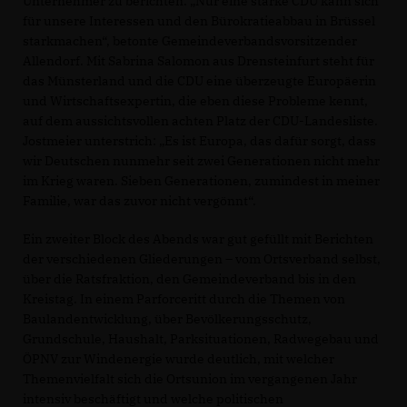
Unternehmer zu berichten. „Nur eine starke CDU kann sich
für unsere Interessen und den Bürokratieabbau in Brüssel
starkmachen“, betonte Gemeindeverbandsvorsitzender
Allendorf. Mit Sabrina Salomon aus Drensteinfurt steht für
das Münsterland und die CDU eine überzeugte Europäerin
und Wirtschaftsexpertin, die eben diese Probleme kennt,
auf dem aussichtsvollen achten Platz der CDU-Landesliste.
Jostmeier unterstrich: „Es ist Europa, das dafür sorgt, dass
wir Deutschen nunmehr seit zwei Generationen nicht mehr
im Krieg waren. Sieben Generationen, zumindest in meiner
Familie, war das zuvor nicht vergönnt“.
Ein zweiter Block des Abends war gut gefüllt mit Berichten
der verschiedenen Gliederungen – vom Ortsverband selbst,
über die Ratsfraktion, den Gemeindeverband bis in den
Kreistag. In einem Parforceritt durch die Themen von
Baulandentwicklung, über Bevölkerungsschutz,
Grundschule, Haushalt, Parksituationen, Radwegebau und
ÖPNV zur Windenergie wurde deutlich, mit welcher
Themenvielfalt sich die Ortsunion im vergangenen Jahr
intensiv beschäftigt und welche politischen