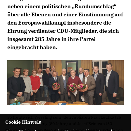
neben einem politischen „Rundumschlag“
über alle Ebenen und einer Einstimmung auf
den Europawahlkampf insbesondere die
Ehrung verdienter CDU-Mitglieder, die sich
insgesamt 285 Jahre in ihre Partei
eingebracht haben.
So freute sich Wessling sehr, den Jubliaren Paul Leufke (25
Cookie Hinweis
Jahre), Hubert König (50 Jahre) und Josef Brintrup (50
Jahre) im Rahmen der Sitzung Blumenpräsente und die von