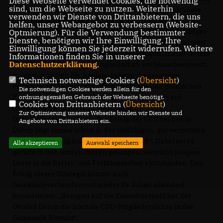
Diese Webseite verwendet Cookies, die notwendig
sind, um die Webseite zu nutzen. Weiterhin
Bundes-, Landes- und Kreisvorsitzenden unterzeichnete
verwenden wir Dienste von Drittanbietern, die uns
Ehrenurkunde überreichen zu können. Den leider
helfen, unser Webangebot zu verbessern (Website-
abwesenden Jubliaren Richard Hanning (60 Jahre), Ludger
Optmierung). Für die Verwendung bestimmter
Dienste, benötigen wir Ihre Einwilligung. Ihre
Sietmann (60 Jahre) und Bernhard Strätker (40 Jahre) wird
Einwilligung können Sie jederzeit widerrufen. Weitere
er die Glückwünsche persönlich überbringen. Insbesondere
Informationen finden Sie in unserer
Datenschutzerklärung
.
eine 60- oder 50-jährige Mitgliedschaft sei bemerkenswert,
immerhin hätten die Jubilare nahezu ihr gesamtes
Technisch notwendige Cookies (
Übersicht
)
erwachsenes Leben der CDU in wechselvollen politischen
Die notwendigen Cookies werden allein für den
Epochen die Treue gehalten und immer wieder auf
ordnungsgemäßen Gebrauch der Webseite benötigt.
Cookies von Drittanbietern (
Übersicht
)
Ortsebene die Diskussion bereichert.
Zur Optimierung unserer Webseite binden wir Dienste und
Dabei betonte Wessling: „Der Erfolg der CDU bei uns in
Angebote von Drittanbietern ein.
Darup liegt immer schon in der vielfältigen, gut vernetzten
und zahlenmäßig hohen Mitgliederschaft“. Dabei sei es
Alle akzeptieren
Auswahl speichern
gerade in den letzten Jahren gelungen, verstärkt jüngere
Leute in die Partei- und Fraktionsarbeit einzubinden. Den
Erfolg dieser Strategie konnte auch
Gemeindeverbandsvorsitzender Dr. Julian Allendorf
konstatieren: „Bezogen auf die Einwohnerzahl hat der
Ortsteil Darup die höchste CDU-Mitgliederdichte in der
Gemeinde Nottuln“.