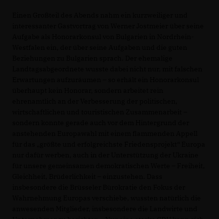
Einen Großteil des Abends nahm ein kurzweiliger und
interessanter Gastvortrag von Werner Jostmeier über seine
Aufgabe als Honorarkonsul von Bulgarien in Nordrhein-
Westfalen ein, der über seine Aufgaben und die guten
Beziehungen zu Bulgarien sprach. Der ehemalige
Landtagsabgeordnete wusste dabei nicht nur, mit falschen
Erwartungen aufzuräumen – so erhält ein Honorarkonsul
überhaupt kein Honorar, sondern arbeitet rein
ehrenamtlich an der Verbesserung der politischen,
wirtschaftlichen und touristischen Zusammenarbeit –
sondern konnte gerade auch vor dem Hintergrund der
anstehenden Europawahl mit einem flammenden Appell
für das „größte und erfolgreichste Friedensprojekt“ Europa
nur dafür werben, auch in der Unterstützung der Ukraine
für unsere gemeinsamen demokratischen Werte – Freiheit,
Gleichheit, Brüderlichkeit – einzustehen. Dass
insbesondere die Brüsseler Bürokratie den Fokus der
Wahrnehmung Europas verschiebe, wussten natürlich die
anwesenden Mitglieder, insbesondere die Landwirte und