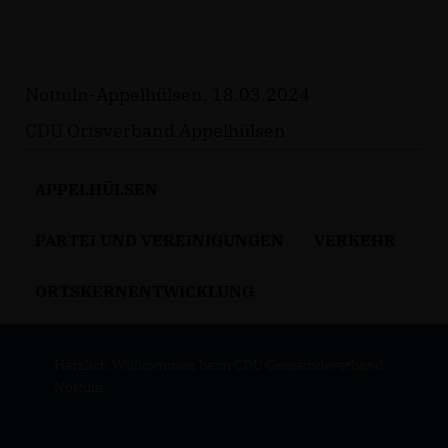
Nottuln-Appelhülsen, 18.03.2024
CDU Ortsverband Appelhülsen
APPELHÜLSEN
PARTEI UND VEREINIGUNGEN
VERKEHR
ORTSKERNENTWICKLUNG
Herzlich Willkommen beim CDU Gemeindeverband
Nottuln.