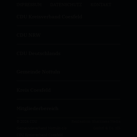
IMPRESSUM
DATENSCHUTZ
KONTAKT
CDU Kreisverband Coesfeld
CDU NRW
CDU Deutschlands
Gemeinde Nottuln
Kreis Coesfeld
Mitgliederbereich
© 2026 CDU
Realisation: Sharkness Media
Gemeindeverband Nottuln c/o
GmbH & Co. KG
CDU Kreisverband Coesfeld