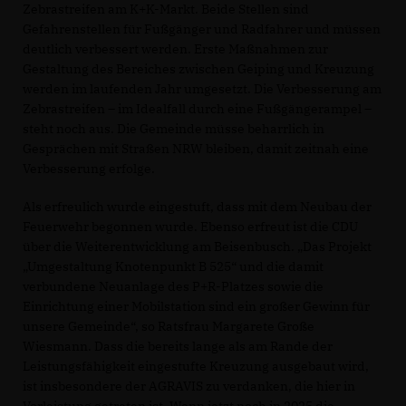
Zebrastreifen am K+K-Markt. Beide Stellen sind
Gefahrenstellen für Fußgänger und Radfahrer und müssen
deutlich verbessert werden. Erste Maßnahmen zur
Gestaltung des Bereiches zwischen Geiping und Kreuzung
werden im laufenden Jahr umgesetzt. Die Verbesserung am
Zebrastreifen – im Idealfall durch eine Fußgängerampel –
steht noch aus. Die Gemeinde müsse beharrlich in
Gesprächen mit Straßen NRW bleiben, damit zeitnah eine
Verbesserung erfolge.
Als erfreulich wurde eingestuft, dass mit dem Neubau der
Feuerwehr begonnen wurde. Ebenso erfreut ist die CDU
über die Weiterentwicklung am Beisenbusch. „Das Projekt
Umgestaltung Knotenpunkt B 525“ und die damit
verbundene Neuanlage des P+R-Platzes sowie die
Einrichtung einer Mobilstation sind ein großer Gewinn für
unsere Gemeinde“, so Ratsfrau Margarete Große
Wiesmann. Dass die bereits lange als am Rande der
Leistungsfähigkeit eingestufte Kreuzung ausgebaut wird,
ist insbesondere der AGRAVIS zu verdanken, die hier in
Vorleistung getreten ist. Wenn jetzt noch in 2025 die