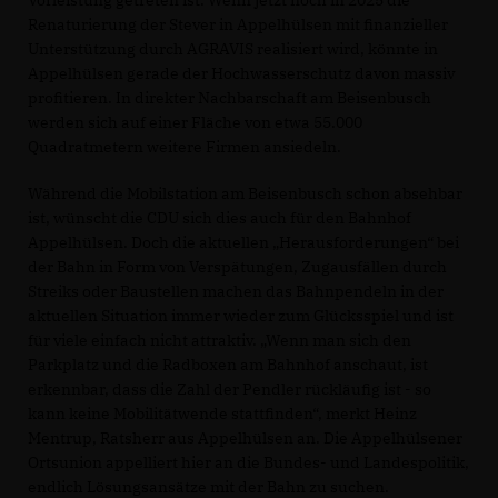
Renaturierung der Stever in Appelhülsen mit finanzieller
Unterstützung durch AGRAVIS realisiert wird, könnte in
Appelhülsen gerade der Hochwasserschutz davon massiv
profitieren. In direkter Nachbarschaft am Beisenbusch
werden sich auf einer Fläche von etwa 55.000
Quadratmetern weitere Firmen ansiedeln.
Während die Mobilstation am Beisenbusch schon absehbar
ist, wünscht die CDU sich dies auch für den Bahnhof
Appelhülsen. Doch die aktuellen „Herausforderungen“ bei
der Bahn in Form von Verspätungen, Zugausfällen durch
Streiks oder Baustellen machen das Bahnpendeln in der
aktuellen Situation immer wieder zum Glücksspiel und ist
für viele einfach nicht attraktiv. „Wenn man sich den
Parkplatz und die Radboxen am Bahnhof anschaut, ist
erkennbar, dass die Zahl der Pendler rückläufig ist - so
kann keine Mobilitätwende stattfinden“, merkt Heinz
Mentrup, Ratsherr aus Appelhülsen an. Die Appelhülsener
Ortsunion appelliert hier an die Bundes- und Landespolitik,
endlich Lösungsansätze mit der Bahn zu suchen.