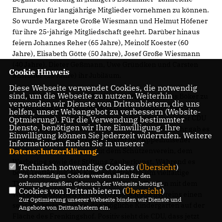
Ehrungen für langjährige Mitglieder vornehmen zu können.
So wurde Margarete Große Wiesmann und Helmut Höfener
für ihre 25-jährige Mitgliedschaft geehrt. Darüber hinaus
feiern Johannes Reher (65 Jahre), Meinolf Koester (60
Jahre), Elisabeth Götte (50 Jahre), Josef Große Wiesmann
(40 Jahre), Dieter Geßmann, Uwe Gründken und Carsten
Cookie Hinweis
Schröder (25 Jahre) ihr Jubiläum.
Diese Webseite verwendet Cookies, die notwendig
sind, um die Webseite zu nutzen. Weiterhin
Im weiteren Verlauf der Sitzung berichtete Markus Böker zu
verwenden wir Dienste von Drittanbietern, die uns
Themen aus dem Ortsverband Appelhülsen. Der erste
helfen, unser Webangebot zu verbessern (Website-
Schwerpunkt in Bökers Bericht war der Austausch der CDU
Optmierung). Für die Verwendung bestimmter
Dienste, benötigen wir Ihre Einwilligung. Ihre
mit Vereinen und Gremien vor Ort. Im laufenden Jahr gab es
Einwilligung können Sie jederzeit widerrufen. Weitere
Treffen mit dem Pfarrgemeinderat der Appelhülsener
Informationen finden Sie in unserer
Kirchengemeinde sowie mit dem Schützenverein, dem
Datenschutzerklärung
.
Werbering sowie der Stiftung Zauberkunst. Während es
Technisch notwendige Cookies (
Übersicht
)
beim Treffen mit den Kirchenvertretern um vielfältige
Die notwendigen Cookies werden allein für den
Themen in Appelhülsen ging, hatte das Treffen mit dem
ordnungsgemäßen Gebrauch der Webseite benötigt.
Cookies von Drittanbietern (
Übersicht
)
Werbering und den Vertretern des Schützenvereins einen
Zur Optimierung unserer Webseite binden wir Dienste und
sehr konkreten Anlass: der mögliche Kindergarten auf der
Angebote von Drittanbietern ein.
Fläche des Frenkingshof. Positiv sieht die CDU, dass jetzt