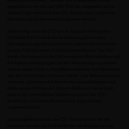
Appelhülsen werden auf LED-Technik umgestellt und in
diesem Zuge wird auch der CDU-Antrag einer adaptiven
Beleuchtung am Steverweg umgesetzt werden.
Erfreut zeigt sich die CDU davon, dass das Wohngebiet
Heitbrink II in Kürze in die Realisierung gehen wird.
Bauwillige in Appelhülsen werden somit hoffentlich noch
im Jahr 2025 ihr neues Domizil planen können. Die CDU
werde die Interessen des Reitvereins im Blick behalten und
die Rahmenbedingungen mit der Verwaltung so gestalten,
dass es später nicht zu Konflikten zwischen dem Reitverein
und den Anwohnern kommen werde. „Der Bebauungsplan
muss die Interessen des Reitvereins mit aufnehmen und
dafür setzen wir uns ein“, betonte Rulle und war erfreut,
dass so ein wesentliches Wahlversprechen der CDU -
Schaffung von neuem Wohnraum in Appelhülsen -
umgesetzt werde.
Handlungsbedarf sieht die CDU-Fraktion noch bei der
weiteren Gestaltung der Parkfläche vor Geiping und am