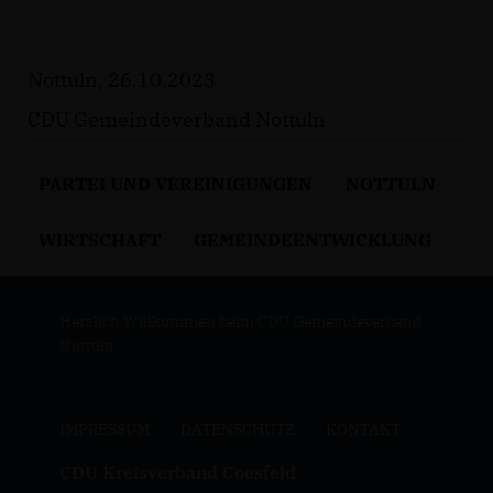
Nottuln, 26.10.2023
CDU Gemeindeverband Nottuln
PARTEI UND VEREINIGUNGEN
NOTTULN
WIRTSCHAFT
GEMEINDEENTWICKLUNG
Herzlich Willkommen beim CDU Gemeindeverband
Nottuln.
IMPRESSUM
DATENSCHUTZ
KONTAKT
CDU Kreisverband Coesfeld