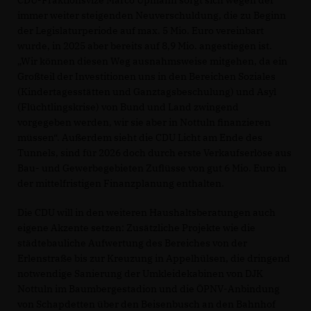
immer weiter steigenden Neuverschuldung, die zu Beginn
der Legislaturperiode auf max. 5 Mio. Euro vereinbart
wurde, in 2025 aber bereits auf 8,9 Mio. angestiegen ist.
Wir können diesen Weg ausnahmsweise mitgehen, da ein
Großteil der Investitionen uns in den Bereichen Soziales
(Kindertagesstätten und Ganztagsbeschulung) und Asyl
(Flüchtlingskrise) von Bund und Land zwingend
vorgegeben werden, wir sie aber in Nottuln finanzieren
müssen“. Außerdem sieht die CDU Licht am Ende des
Tunnels, sind für 2026 doch durch erste Verkaufserlöse aus
Bau- und Gewerbegebieten Zuflüsse von gut 6 Mio. Euro in
der mittelfristigen Finanzplanung enthalten.
Die CDU will in den weiteren Haushaltsberatungen auch
eigene Akzente setzen: Zusätzliche Projekte wie die
städtebauliche Aufwertung des Bereiches von der
Erlenstraße bis zur Kreuzung in Appelhülsen, die dringend
notwendige Sanierung der Umkleidekabinen von DJK
Nottuln im Baumbergestadion und die ÖPNV-Anbindung
von Schapdetten über den Beisenbusch an den Bahnhof