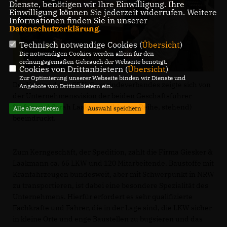
Dienste, benötigen wir Ihre Einwilligung. Ihre
Einwilligung können Sie jederzeit widerrufen. Weitere
Informationen finden Sie in unserer
Datenschutzerklärung
.
Technisch notwendige Cookies (
Übersicht
)
Die notwendigen Cookies werden allein für den
ordnungsgemäßen Gebrauch der Webseite benötigt.
Cookies von Drittanbietern (
Übersicht
)
Zur Optimierung unserer Webseite binden wir Dienste und
Der Vorstand des CDU-Gemeindeverbandes zeigte sich von
Angebote von Drittanbietern ein.
der Unternehmensvision der beiden Geschäftsführer
Stefan und Sarah Laakmann (hintere Reihe, stehend)
Alle akzeptieren
Auswahl speichern
beeindruckt.
Zum Kerngeschäft, der Spedition, zählt die Firma Giesker &
Laakmann ca. 65 LKW und 120 Mitarbeitende. Baustoffe mit
Kranfahrzeugen bundesweit, aber mit Schwerpunkt in NRW
zu transportieren, ist dabei eine besondere Spezialität des
Unternehmens. Hierfür erfordert es sehr qualifizierte
Fachkräfte und Fahrer, die in der Lage sind, die LKW sicher
in kleine Orte und enge Baustellen zu bugsieren und das