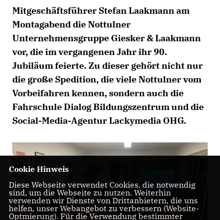
Mitgeschäftsführer Stefan Laakmann am
Montagabend die Nottulner
Unternehmensgruppe Giesker & Laakmann
vor, die im vergangenen Jahr ihr 90.
Jubiläum feierte. Zu dieser gehört nicht nur
die große Spedition, die viele Nottulner vom
Vorbeifahren kennen, sondern auch die
Fahrschule Dialog Bildungszentrum und die
Social-Media-Agentur Lackymedia OHG.
Cookie Hinweis
Diese Webseite verwendet Cookies, die notwendig
sind, um die Webseite zu nutzen. Weiterhin
verwenden wir Dienste von Drittanbietern, die uns
helfen, unser Webangebot zu verbessern (Website-
Optmierung). Für die Verwendung bestimmter