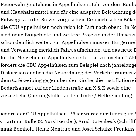
Feuerwehrgerätehaus in Appelhülsen steht vor dem Baub
und Haushaltsmittel sind für eine adaptive Beleuchtung d
Fußweges an der Stever vorgesehen. Dennoch sehen Böke
die CDU Appelhülsen noch reichlich Luft nach oben: „In N
sind neue Baugebiete und weitere Projekte in der Umsetz
schon deutlich weiter. Für Appelhülsen müssen Bürgermei
und Verwaltung merklich Fahrt aufnehmen, um das neue
für die Menschen in Appelhülsen erlebbar zu machen“. Akt
fordert die CDU Appelhülsen zum Beispiel nach jahrelang
Diskussion endlich die Neuordnung des Verkehrsraumes 
dem Café Geiping gegenüber der Kirche, die Installation e
Bedarfsampel auf der Lindenstraße am K & K sowie eine
zusätzliche Querungshilfe Lindenstraße / Hellersiedlung.
gliedern der CDU Appelhülsen. Böker wurde einstimmig im 
s Hartmut Rulle (2. Vorsitzender), Arnd Rutenbeck (Schrift
minik Bomholt, Heinz Mentrup und Josef Schulze Frenking