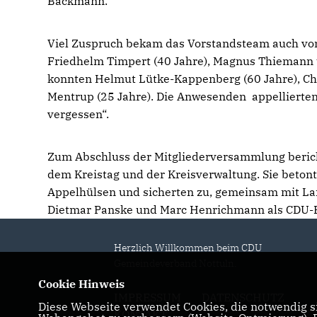
Backmann.
Viel Zuspruch bekam das Vorstandsteam auch von
Friedhelm Timpert (40 Jahre), Magnus Thiemann u
konnten Helmut Lütke-Kappenberg (60 Jahre), Chr
Mentrup (25 Jahre). Die Anwesenden appellierten:
vergessen“.
Zum Abschluss der Mitgliederversammlung berichte
dem Kreistag und der Kreisverwaltung. Sie beton
Appelhülsen und sicherten zu, gemeinsam mit Lan
Dietmar Panske und Marc Henrichmann als CDU-B
Herzlich Willkommen beim CDU
Gemeindeverband Nottuln.
Cookie Hinweis
IMPRESSUM
DATENSCHUTZ
Diese Webseite verwendet Cookies, die notwendig si
KONTAKT