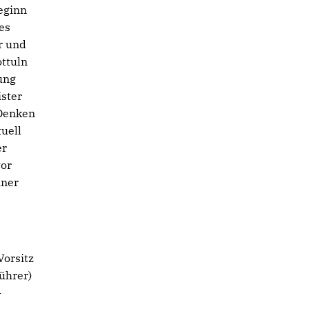
eginn
es
r und
ottuln
ung
ster
 Denken
uell
er
vor
iner
Vorsitz
führer)
-