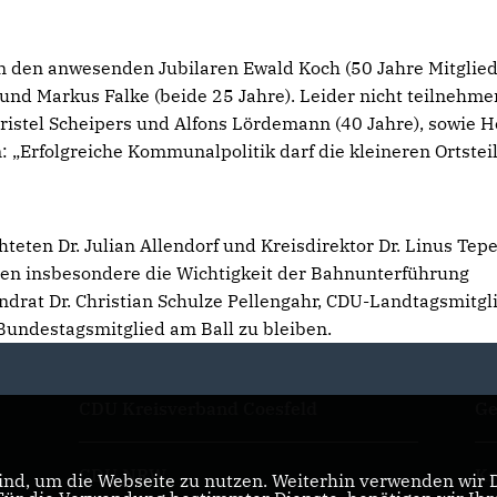
 den anwesenden Jubilaren Ewald Koch (50 Jahre Mitglied
nd Markus Falke (beide 25 Jahre). Leider nicht teilnehme
istel Scheipers und Alfons Lördemann (40 Jahre), sowie H
 „Erfolgreiche Kommunalpolitik darf die kleineren Ortsteil
ten Dr. Julian Allendorf und Kreisdirektor Dr. Linus Tep
ten insbesondere die Wichtigkeit der Bahnunterführung
drat Dr. Christian Schulze Pellengahr, CDU-Landtagsmitgl
undestagsmitglied am Ball zu bleiben.
CDU Kreisverband Coesfeld
Ge
CDU NRW
Kr
nd, um die Webseite zu nutzen. Weiterhin verwenden wir Di