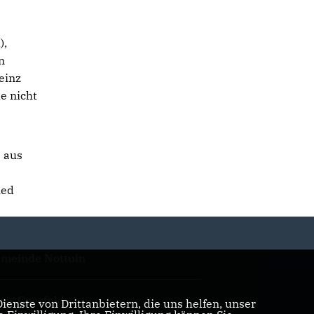
),
n
einz
e nicht
e aus
ied
meinde Nottuln
eis Coesfeld
enste von Drittanbietern, die uns helfen, unser