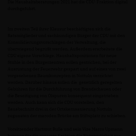
Die Haushaltsberatungen 2021 hat die CDU-Fraktion digital
durchgeführt.
Im zweiten Teil ihrer Klausur beschäftigten sich die
Ratsmitglieder und sachkundigen Bürger der CDU mit den
Konsolidierungsvorschlägen der Verwaltung, die
überwiegend begrüßt werden. Außerdem erarbeitete die
CDU eigene Vorschläge. Haushaltspositionen für neue
Stühle in den Bürgerzentren sollen gestrichen, bei der
Ausrüstung der Feuerwehr gespart und auf eines von zwei
vorgesehenen Baumkonzepten in Nottuln verzichtet
werden. Darüber hinaus sollen die gesetzlich geregelten
Gebühren für die Durchführung von Brandschauen oder
die Beseitigung von Ölspuren konsequent eingetrieben
werden. Auch kann sich die CDU vorstellen, den
Bauabschnitt drei in der Ortskernsanierung Nottuln
zugunsten der maroden Brücke am Stiftsplatz zu schieben.
Vorsitzender Hartmut Rulle und sein Vize Marco Upmann
betonen für die gesamte Fraktion die Notwendigkeit zur