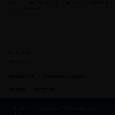
Als Duo im neuen Nottulner Gemeinderat (v. l. n. r.): Richard
und Dirk Mannwald
05.11.2020
WN Nottuln
EHRENAMT
GEMEINDEVERBAND
JUGEND
NOTTULN
Herzlich Willkommen beim CDU Gemeindeverband
Nottuln.