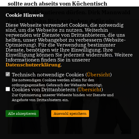
sollte auch abseits vom Küchentisch
politisch diskutieren dürfen. Dirk Mannwald
Cookie Hinweis
und sein Sohn Richard haben dafür ein
Diese Webseite verwendet Cookies, die notwendig
passendes Gremium gefunden.
sind, um die Webseite zu nutzen. Weiterhin
verwenden wir Dienste von Drittanbietern, die uns
helfen, unser Webangebot zu verbessern (Website-
Optmierung). Für die Verwendung bestimmter
Den ausführlichen Bericht der
Dienste, benötigen wir Ihre Einwilligung. Ihre
Einwilligung können Sie jederzeit widerrufen. Weitere
Westfälischen Nachrichten lesen Sie
hier
.
Informationen finden Sie in unserer
Datenschutzerklärung
.
Technisch notwendige Cookies (
Übersicht
)
Die notwendigen Cookies werden allein für den
ordnungsgemäßen Gebrauch der Webseite benötigt.
Cookies von Drittanbietern (
Übersicht
)
Zur Optimierung unserer Webseite binden wir Dienste und
Angebote von Drittanbietern ein.
Alle akzeptieren
Auswahl speichern