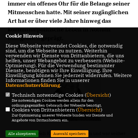
immer ein offenes Ohr für die Belange seiner
Mitmenschen hatte. Mit seiner zugänglichen
Art hat er über viele Jahre hinweg das
kommunalpolitische Leben in Nottuln
Cookie Hinweis
maßgeblich geprägt.
Diese Webseite verwendet Cookies, die notwendig
sind, um die Webseite zu nutzen. Weiterhin
verwenden wir Dienste von Drittanbietern, die uns
helfen, unser Webangebot zu verbessern (Website-
Optmierung). Für die Verwendung bestimmter
Dienste, benötigen wir Ihre Einwilligung. Ihre
Einwilligung können Sie jederzeit widerrufen. Weitere
Informationen finden Sie in unserer
Datenschutzerklärung
.
Technisch notwendige Cookies (
Übersicht
)
Die notwendigen Cookies werden allein für den
ordnungsgemäßen Gebrauch der Webseite benötigt.
Cookies von Drittanbietern (
Übersicht
)
Zur Optimierung unserer Webseite binden wir Dienste und
Angebote von Drittanbietern ein.
1966 trat Friedrich Kramer in die CDU ein und war seither
Alle akzeptieren
Auswahl speichern