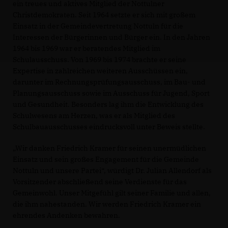
ein treues und aktives Mitglied der Nottulner
Christdemokraten. Seit 1964 setzte er sich mit großem
Einsatz in der Gemeindevertretung Nottuln für die
Interessen der Bürgerinnen und Bürger ein. In den Jahren
1964 bis 1969 war er beratendes Mitglied im
Schulausschuss. Von 1969 bis 1974 brachte er seine
Expertise in zahlreichen weiteren Ausschüssen ein,
darunter im Rechnungsprüfungsausschuss, im Bau- und
Planungsausschuss sowie im Ausschuss für Jugend, Sport
und Gesundheit. Besonders lag ihm die Entwicklung des
Schulwesens am Herzen, was er als Mitglied des
Schulbauausschusses eindrucksvoll unter Beweis stellte.
Wir danken Friedrich Kramer für seinen unermüdlichen
Einsatz und sein großes Engagement für die Gemeinde
Nottuln und unsere Partei“, würdigt Dr. Julian Allendorf als
Vorsitzender abschließend seine Verdienste für das
Gemeinwohl. Unser Mitgefühl gilt seiner Familie und allen,
die ihm nahestanden. Wir werden Friedrich Kramer ein
ehrendes Andenken bewahren.