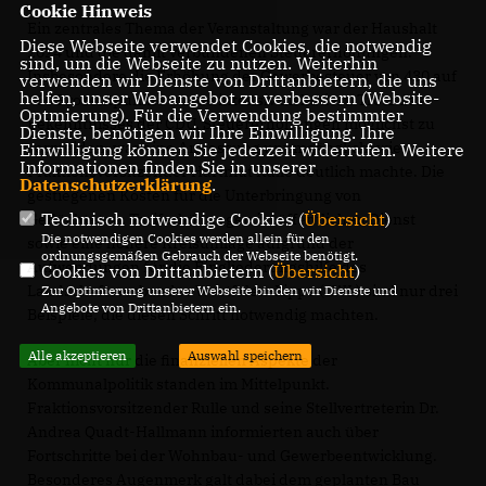
Cookie Hinweis
Ein zentrales Thema der Veranstaltung war der Haushalt
Diese Webseite verwendet Cookies, die notwendig
2024 und die damit verbundenen Steuererhöhungen.
sind, um die Webseite zu nutzen. Weiterhin
Insbesondere die Erhöhung der Gewerbesteuer von 430 auf
verwenden wir Dienste von Drittanbietern, die uns
helfen, unser Webangebot zu verbessern (Website-
460 Prozentpunkte wurde intensiv diskutiert. Trotz des
Optmierung). Für die Verwendung bestimmter
Bekenntnisses der CDU, Steuererhöhungen möglichst zu
Dienste, benötigen wir Ihre Einwilligung. Ihre
vermeiden, war eine Anpassung unumgänglich, wie
Einwilligung können Sie jederzeit widerrufen. Weitere
Informationen finden Sie in unserer
Fraktionsvorsitzender Hartmut Rulle deutlich machte. Die
Datenschutzerklärung
.
gestiegenen Kosten für die Unterbringung von
Technisch notwendige Cookies (
Übersicht
)
Geflüchteten, Tariferhöhungen im öffentlichen Dienst
Die notwendigen Cookies werden allein für den
sowie eine höhere Kreisumlage aufgrund der
ordnungsgemäßen Gebrauch der Webseite benötigt.
Aufwendungen für die Eingliederungshilfe des
Cookies von Drittanbietern (
Übersicht
)
Landschaftsverbandes Westfalen-Lippe (LWL) sind nur drei
Zur Optimierung unserer Webseite binden wir Dienste und
Angebote von Drittanbietern ein.
Beispiele, die diesen Schritt notwendig machten.
Alle akzeptieren
Auswahl speichern
Aber nicht nur die finanziellen Aspekte der
Kommunalpolitik standen im Mittelpunkt.
Fraktionsvorsitzender Rulle und seine Stellvertreterin Dr.
Andrea Quadt-Hallmann informierten auch über
Fortschritte bei der Wohnbau- und Gewerbeentwicklung.
Besonderes Augenmerk galt dabei dem geplanten Bau